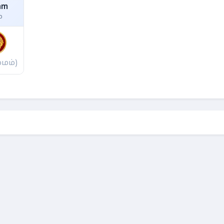
am
்
்மம்)