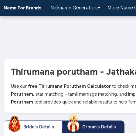
Nickname Generators
More Name 
Name For Brands
Thirumana porutham - Jatha
Use our
free Thirumana Porutham Calculator
to check mar
Porutham
, star matching - tamil marriage matching, and impo
Porutham
tool provides quick and reliable results to help f
Bride's Details
Groom's Details