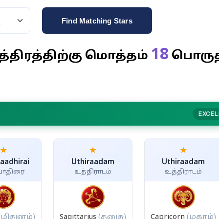
Find Matching Stars
18
த்திரத்திற்கு மொத்தம்
பொரு
EXCEL
★
★
★
aadhirai
Uthiraadam
Uthiraadam
வாதிரை
உத்திராடம்
உத்திராடம்
(மிதுனம்)
Sagittarius
(தனுசு)
Capricorn
(மகரம்)