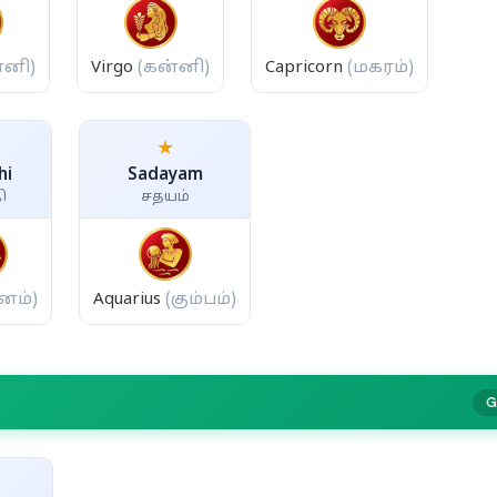
்னி)
Virgo
(கன்னி)
Capricorn
(மகரம்)
★
hi
Sadayam
ி
சதயம்
ீனம்)
Aquarius
(கும்பம்)
G