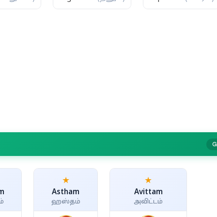
G
★
★
m
Astham
Avittam
ம்
ஹஸ்தம்
அவிட்டம்