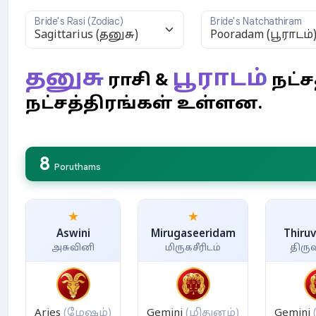
Bride's Rasi (Zodiac)
Bride's Natchathiram
தனுசு
பூராடம்
ராசி &
நட்ச
நட்சத்திரங்கள் உள்ளன.
8
Poruthams
★
★
Aswini
Mirugaseeridam
Thiruv
அசுவினி
மிருகசீரிடம்
திரு
Aries
(மேஷம்)
Gemini
(மிதுனம்)
Gemini