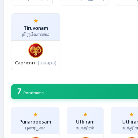
★
Tiruvonam
திருவோணம்
Capricorn
(மகரம்)
7
Poruthams
★
★
★
Punarpoosam
Uthiram
Uthira
புனர்பூசம்
உத்திரம்
உத்திர