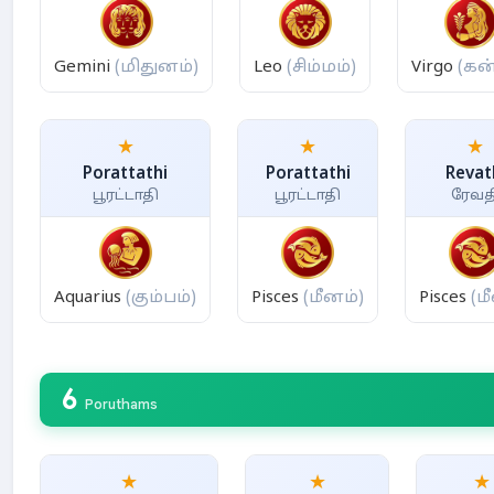
Gemini
(மிதுனம்)
Leo
(சிம்மம்)
Virgo
(கன
★
★
★
Porattathi
Porattathi
Revat
பூரட்டாதி
பூரட்டாதி
ரேவத
Aquarius
(கும்பம்)
Pisces
(மீனம்)
Pisces
(ம
6
Poruthams
★
★
★