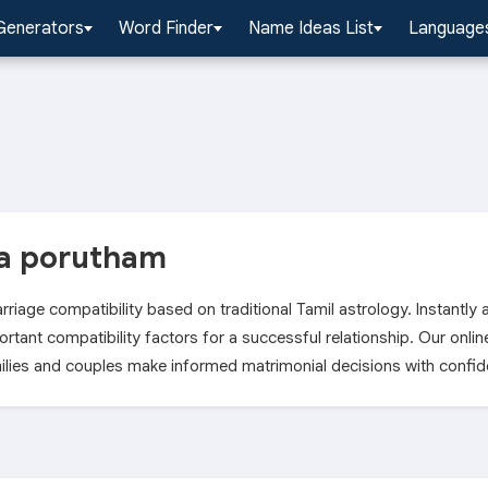
Generators
Word Finder
Name Ideas List
Languages
ka porutham
riage compatibility based on traditional Tamil astrology. Instantly
rtant compatibility factors for a successful relationship. Our onli
amilies and couples make informed matrimonial decisions with confi