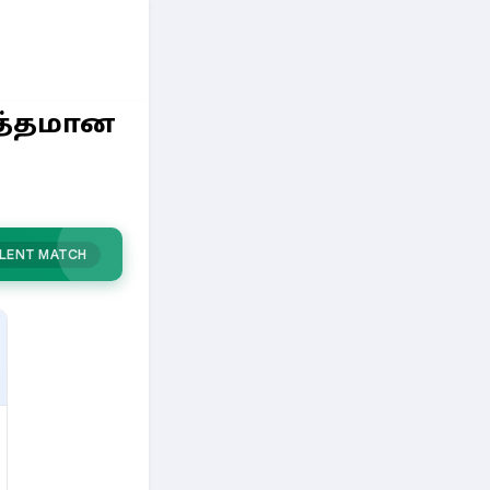
த்தமான
LENT MATCH