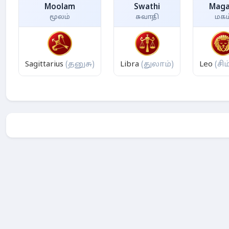
Moolam
Swathi
Mag
மூலம்
சுவாதி
மகம
Sagittarius
(தனுசு)
Libra
(துலாம்)
Leo
(சிம