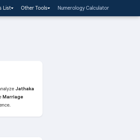
 List
Other Tools
Numerology Calculator
 analyze
Jathaka
ne
Marriage
dence.